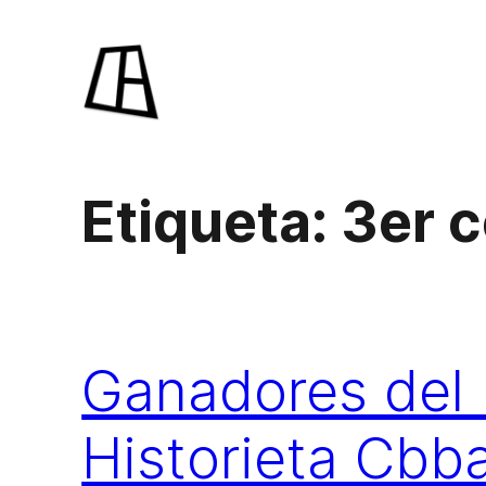
Saltar
al
contenido
Etiqueta:
3er 
Ganadores del 
Historieta Cbb