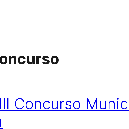
concurso
III Concurso Munic
a