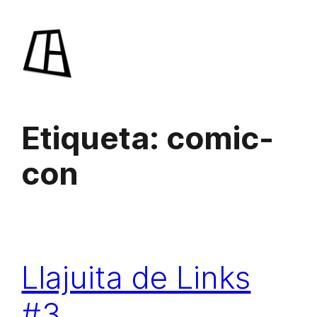
Saltar
al
contenido
Etiqueta:
comic-
con
Llajuita de Links
#3