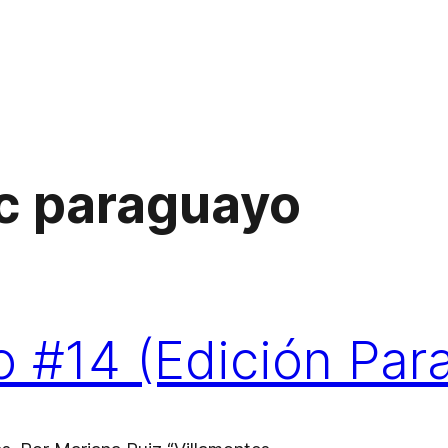
c paraguayo
o #14 (Edición Par