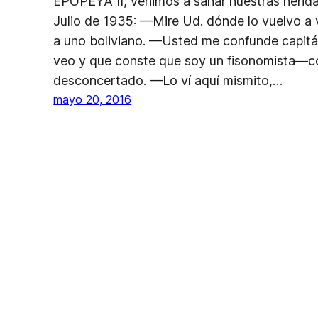
EPOPEYA II, venimos a sanar nuestras herida
Julio de 1935: —Mire Ud. dónde lo vuelvo a 
a uno boliviano. —Usted me confunde capitán
veo y que conste que soy un fisonomista—con
desconcertado. —Lo ví aquí mismito,…
mayo 20, 2016