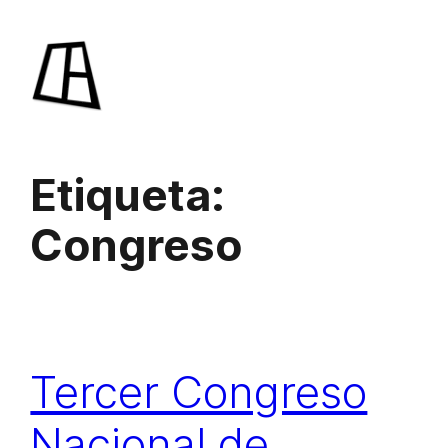
Saltar
al
contenido
Etiqueta:
Congreso
Tercer Congreso
Nacional de