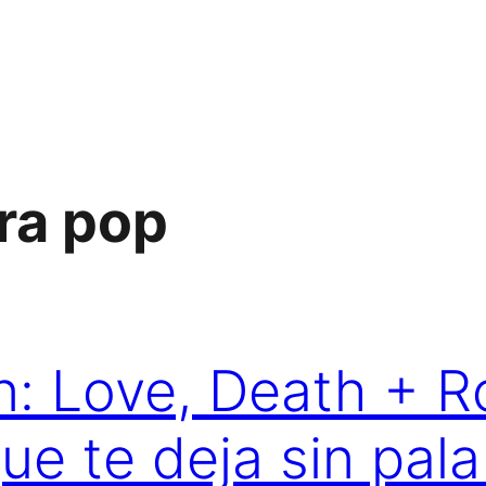
ra pop
: Love, Death + R
ue te deja sin pal