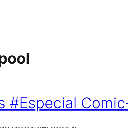
pool
nks #Especial Comi