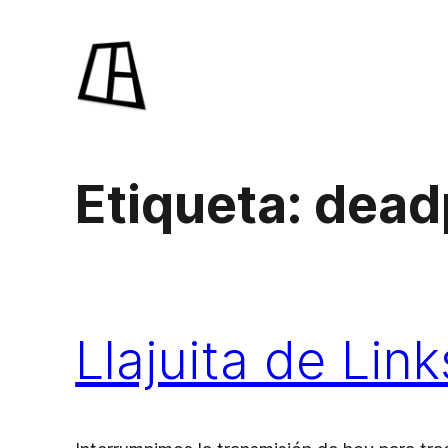
Saltar
al
contenido
Etiqueta:
dead
Llajuita de Li