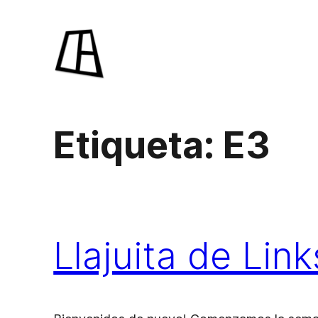
Saltar
al
contenido
Etiqueta:
E3
Llajuita de Lin