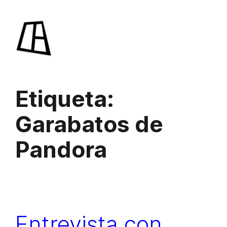
Saltar
al
contenido
Etiqueta:
Garabatos de
Pandora
Entrevista con