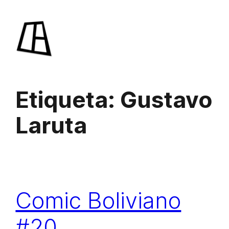
Saltar
al
contenido
Etiqueta:
Gustavo
Laruta
Comic Boliviano
#20