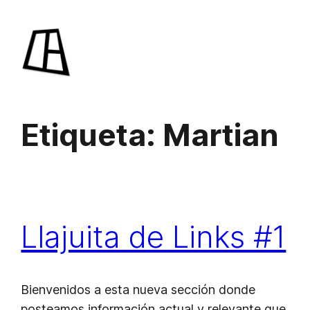
Saltar
al
contenido
Etiqueta:
Martian
Llajuita de Links #1
Bienvenidos a esta nueva sección donde
posteamos información actual y relevante que