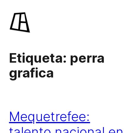
Saltar
al
contenido
Etiqueta:
perra
grafica
Mequetrefee:
talento nacional en