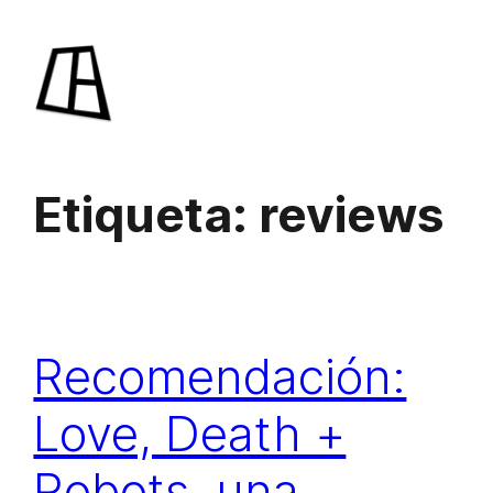
Saltar
al
contenido
Etiqueta:
reviews
Recomendación:
Love, Death +
Robots, una