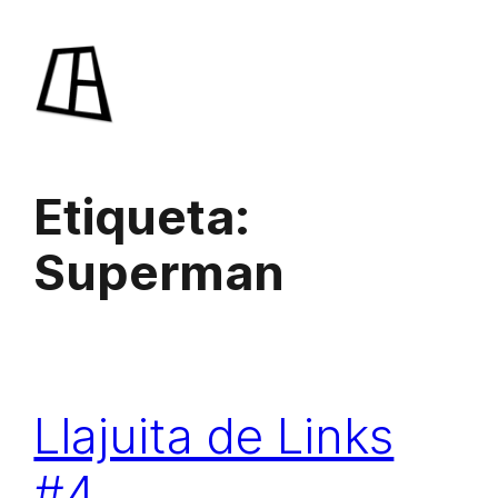
Saltar
al
contenido
Etiqueta:
Superman
Llajuita de Links
#4