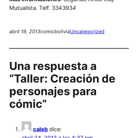
Mutualista. Telf. 334393
4
abril 19, 2013
comicbolivia
Uncategorized
Una respuesta a
“Taller: Creación de
personajes para
cómic”
caleb
dice:
abril 24, 2013 a las 4:37 pm