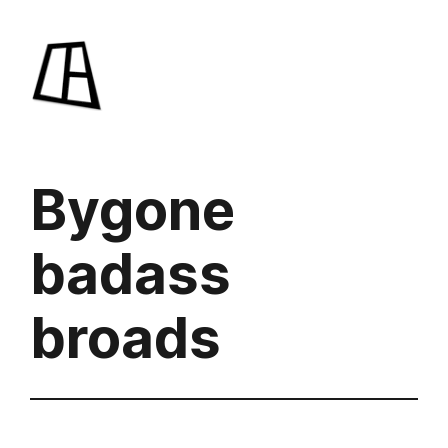
Saltar
al
contenido
Bygone
badass
broads