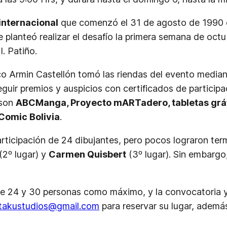
internacional
que comenzó el 31 de agosto de 1990 
lanteó realizar el desafío la primera semana de octubre
. Patiño.
ico Armin Castellón tomó las riendas del evento media
guir premios y auspicios con certificados de particip
 son
ABCManga, Proyecto mARTadero, tabletas gráfica
Comic Bolivia
.
participación de 24 dibujantes, pero pocos lograron ter
(2º lugar) y
Carmen Quisbert
(3º lugar). Sin embargo
re 24 y 30 personas como máximo, y la convocatoria ya
takustudios@gmail.com
para reservar su lugar, ademá