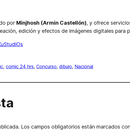
ado por
Minjhosh (Armin Castellón)
, y ofrece servici
reación, edición y efectos de imágenes digitales para p
KuStudiOs
ic
, 
comic 24 hrs
, 
Concurso
, 
dibujo
, 
Nacional
sta
ublicada.
Los campos obligatorios están marcados co