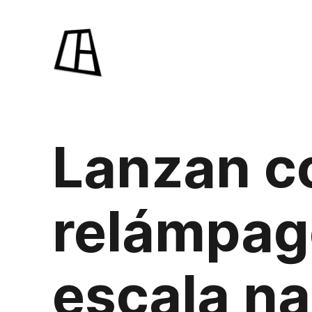
Saltar
al
contenido
Lanzan c
relámpag
escala na