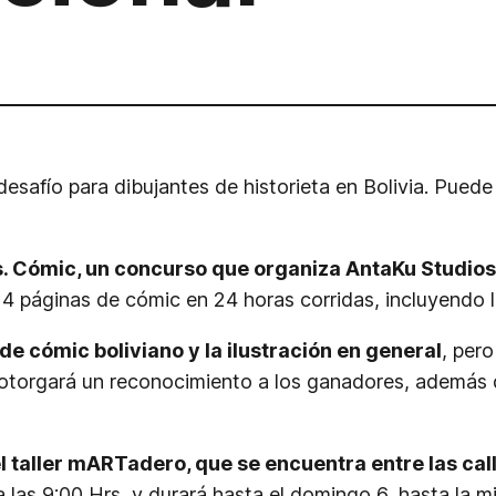
esafío para dibujantes de historieta en Bolivia. Puede p
s. Cómic, un concurso que organiza AntaKu Studio
4 páginas de cómic en 24 horas corridas, incluyendo l
e cómic boliviano y la ilustración en general
, per
 otorgará un reconocimiento a los ganadores, además d
l taller mARTadero, que se encuentra entre las cal
las 9:00 Hrs, y durará hasta el domingo 6, hasta la m