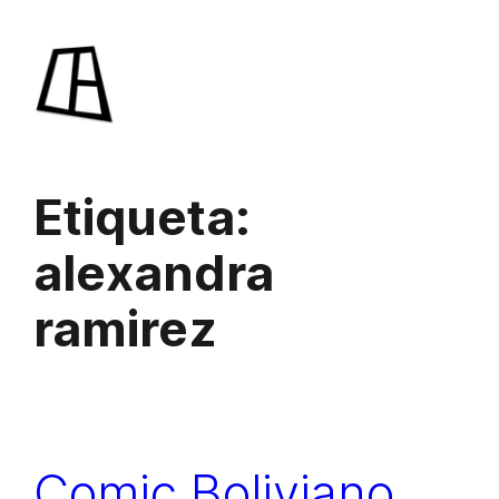
Saltar
al
contenido
Etiqueta:
alexandra
ramirez
Comic Boliviano