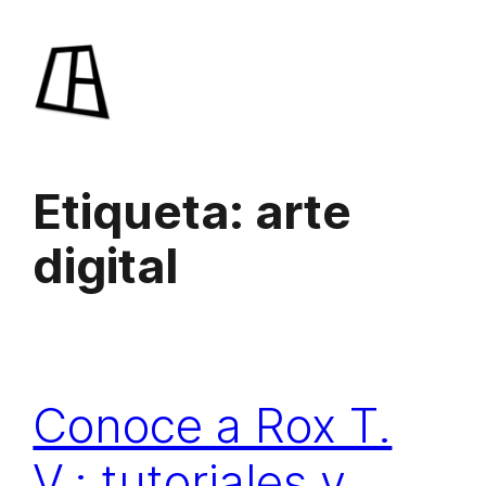
Saltar
al
contenido
Etiqueta:
arte
digital
Conoce a Rox T.
V.: tutoriales y