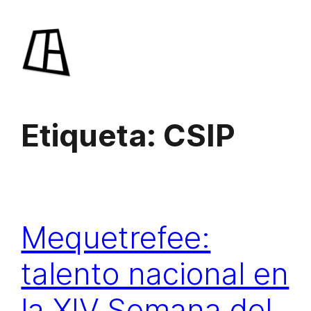
Saltar
al
contenido
Etiqueta:
CSIP
Mequetrefee:
talento nacional en
la XIV Semana del