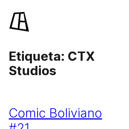
Saltar
al
contenido
Etiqueta:
CTX
Studios
Comic Boliviano
#21