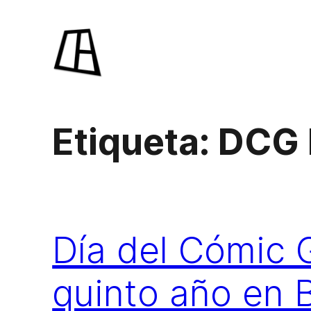
Saltar
al
contenido
Etiqueta:
DCG 
Día del Cómic G
quinto año en B