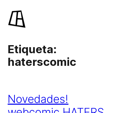
Saltar
al
contenido
Etiqueta:
haterscomic
Novedades!
webcomic HATERS