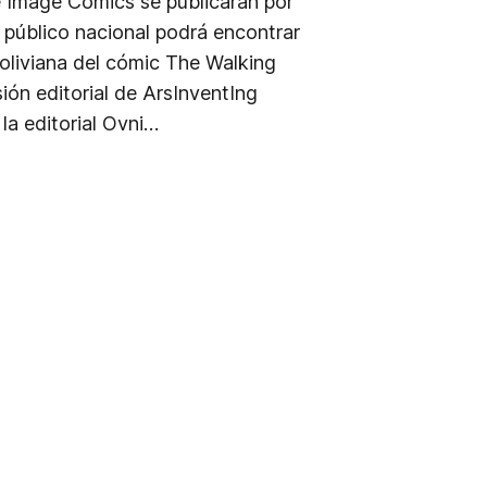
Image Comics se publicarán por
el público nacional podrá encontrar
boliviana del cómic The Walking
ión editorial de ArsInventIng
a editorial Ovni…