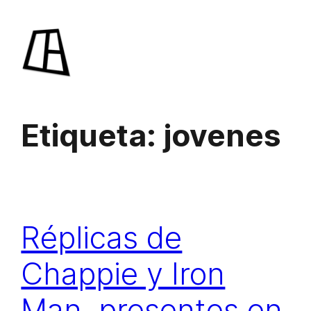
Saltar
al
contenido
Etiqueta:
jovenes
Réplicas de
Chappie y Iron
Man, presentes en