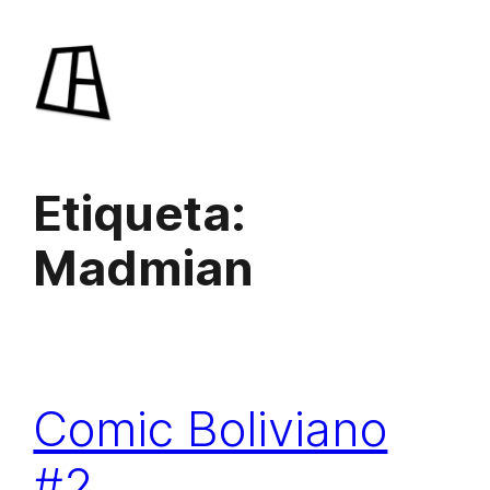
Saltar
al
contenido
Etiqueta:
Madmian
Comic Boliviano
#2