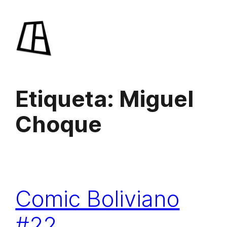
Saltar
al
contenido
Etiqueta:
Miguel
Choque
Comic Boliviano
#22