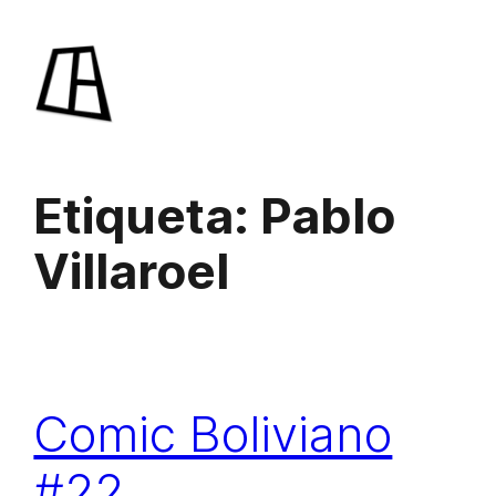
Saltar
al
contenido
Etiqueta:
Pablo
Villaroel
Comic Boliviano
#22