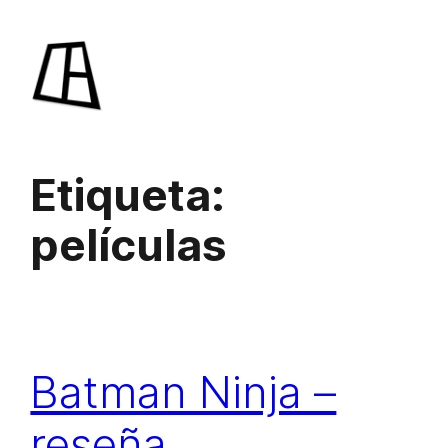
Saltar
al
contenido
Etiqueta:
películas
Batman Ninja –
reseña