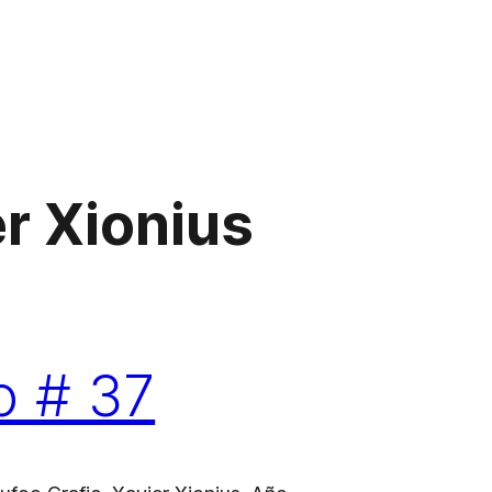
r Xionius
o # 37