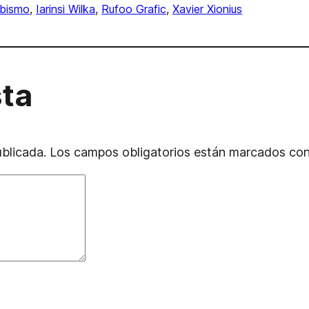
bismo
, 
Iarinsi Wilka
, 
Rufoo Grafic
, 
Xavier Xionius
sta
ublicada.
Los campos obligatorios están marcados co