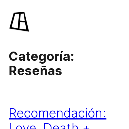
Saltar
al
contenido
Categoría:
Reseñas
Recomendación:
Love, Death +