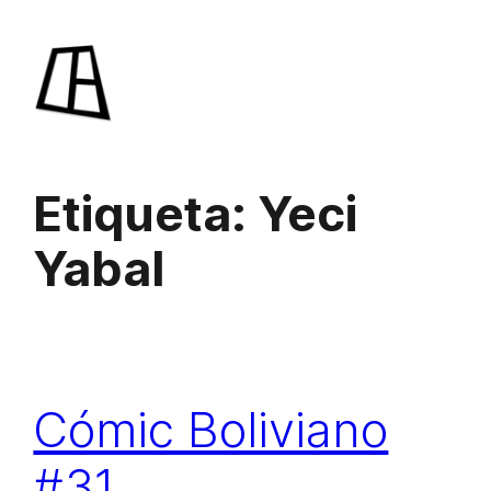
Saltar
al
contenido
Etiqueta:
Yeci
Yabal
Cómic Boliviano
#31