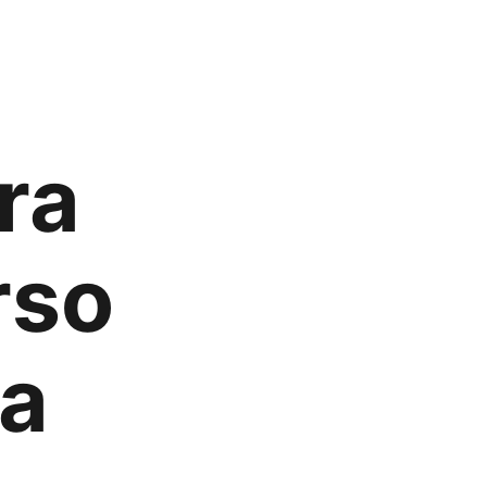
ra
rso
ta