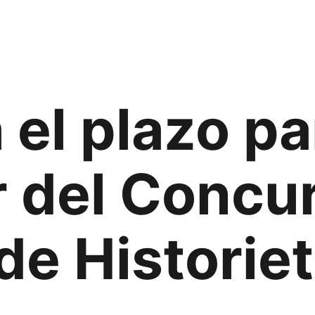
 el plazo pa
r del Concu
de Historie