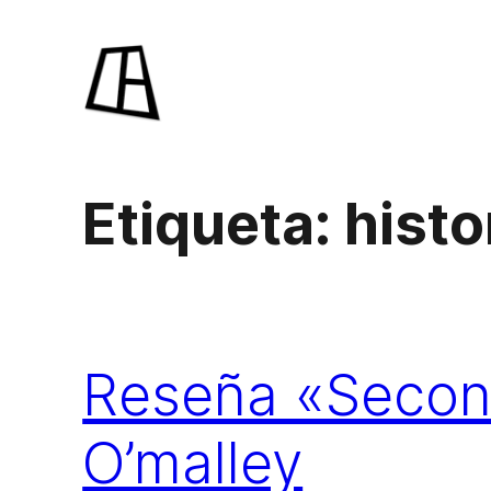
Saltar
al
contenido
Etiqueta:
histo
Reseña «Secon
O’malley