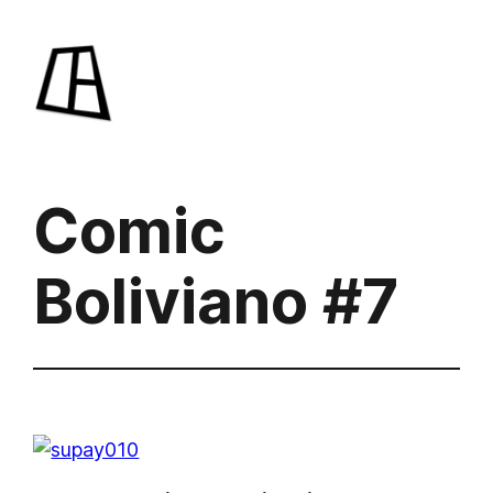
Saltar
al
contenido
Comic
Boliviano #7