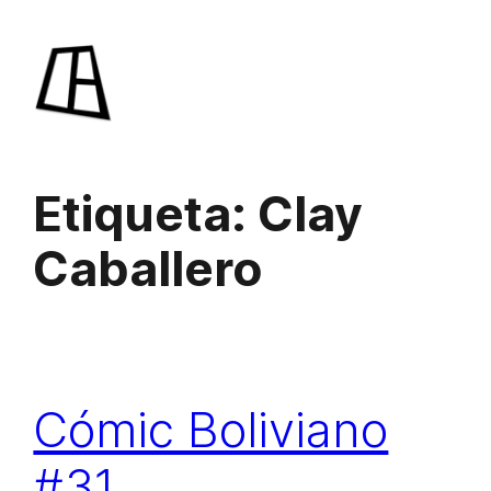
Saltar
al
contenido
Etiqueta:
Clay
Caballero
Cómic Boliviano
#31