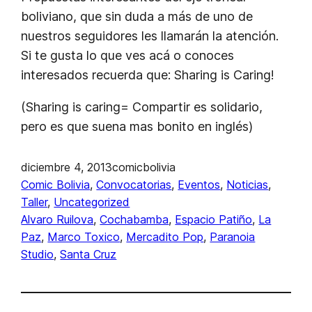
boliviano, que sin duda a más de uno de
nuestros seguidores les llamarán la atención.
Si te gusta lo que ves acá o conoces
interesados recuerda que: Sharing is Caring!
(Sharing is caring= Compartir es solidario,
pero es que suena mas bonito en inglés)
diciembre 4, 2013
comicbolivia
Comic Bolivia
, 
Convocatorias
, 
Eventos
, 
Noticias
, 
Taller
, 
Uncategorized
Alvaro Ruilova
, 
Cochabamba
, 
Espacio Patiño
, 
La
Paz
, 
Marco Toxico
, 
Mercadito Pop
, 
Paranoia
Studio
, 
Santa Cruz