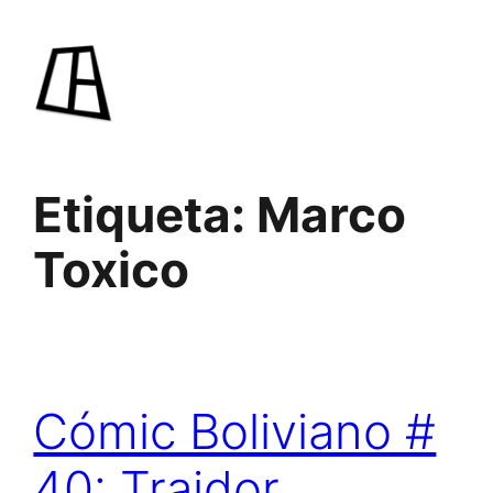
Saltar
al
contenido
Etiqueta:
Marco
Toxico
Cómic Boliviano #
40: Traidor