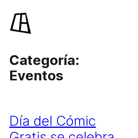
Saltar
al
contenido
Categoría:
Eventos
Día del Cómic
Gratis se celebra