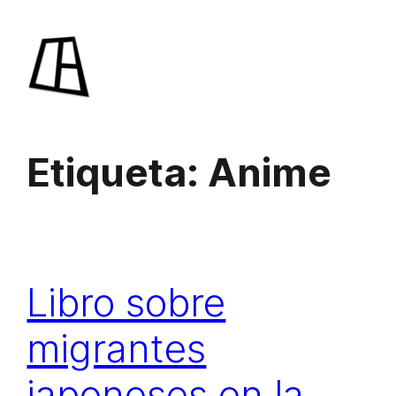
Saltar
al
contenido
Etiqueta:
Anime
Libro sobre
migrantes
japoneses en la